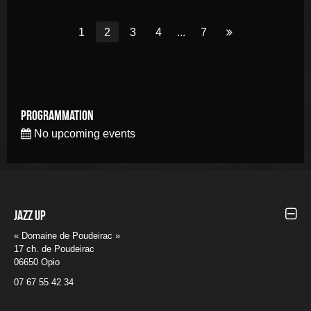
Aller
1
Aller
2
Aller
3
Aller
4
...
Aller
7
Aller
à
à
à
à
à
à
la
la
la
la
la
la
page
page
page
page
page
dernière
page
Programmation
No upcoming events
Jazz UP
« Domaine de Poudeirac »
17 ch. de Poudeirac
06650 Opio
07 67 55 42 34