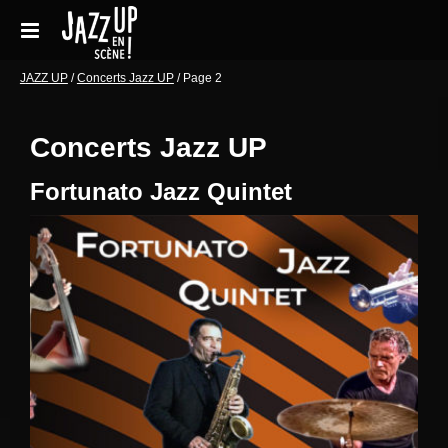
Aller
au
contenu
Accueil
JAZZ UP
/
Concerts Jazz UP
/
Page 2
Réservations
Concerts Jazz UP
Galeries de photos
Fortunato Jazz Quintet
Le festival en pratique
Soutenir le festival
Blog
Archives Concerts
Newsletter
Contact