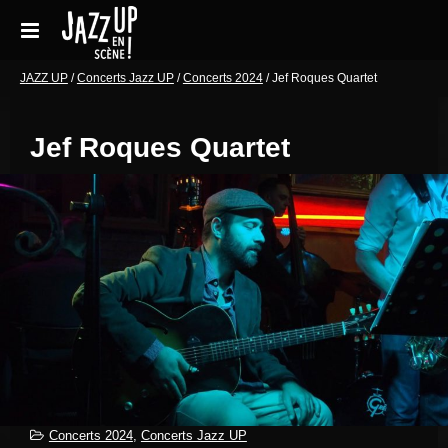
Aller
au
contenu
Accueil
JAZZ UP
/
Concerts Jazz UP
/
Concerts 2024
/
Jef Roques Quartet
Réservations
Jef Roques Quartet
Galeries de photos
Le festival en pratique
Soutenir le festival
Blog
Archives Concerts
Newsletter
Contact
Concerts 2024
,
Concerts Jazz UP