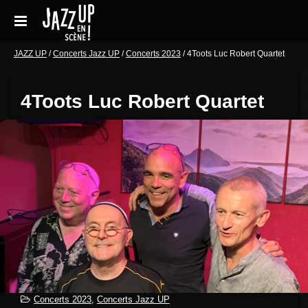
Aller
au
contenu
Accueil
JAZZ UP
/
Concerts Jazz UP
/
Concerts 2023
/
4Toots Luc Robert Quartet
Réservations
4Toots Luc Robert Quartet
Galeries de photos
Le festival en pratique
Soutenir le festival
Blog
Archives Concerts
Newsletter
Contact
Concerts 2023
,
Concerts Jazz UP