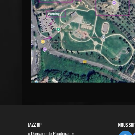
Jazz UP
Nous su
« Domaine de Poudeirac »