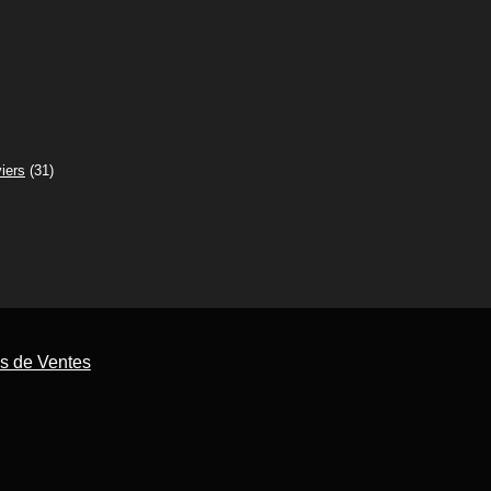
iers
(31)
s de Ventes