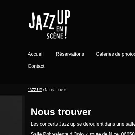
Aller
au
contenu
Accueil
Réservations
Galeries de photo
Contact
JAZZ UP
/
Nous trouver
Nous trouver
Les concerts Jazz up se déroulent dans une sal
Salle Polyvalente d’Opio, 4 route de Nice, 0665