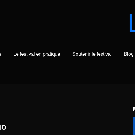
s
Le festival en pratique
Soutenir le festival
Blog
io