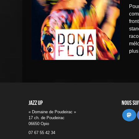
Pour Dona Flor, cette interprète qui se définit avant tout
comm
fron
stan
raco
mélo
plus
Jazz UP
Nous su
« Domaine de Poudeirac »
Ma
17 ch. de Poudeirac
06650 Opio
07 67 55 42 34