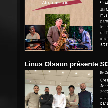
Co
JB Moundele AFROTRANE TRIO, c’est la rencontre de
musi
part
Impr
de T
inte
arti
Linus Olsson présente 
Co
C’est avec un grand plaisir que nous vous annonçons que
Jazz
2020
à la
par 