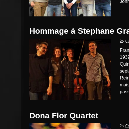
John
Hommage à Stephane Gra
Co
François Arnaud joue Stéphane Grappelli. Quand la guerre
1939
Quin
sept
Rein
mais
pass
Dona Flor Quartet
Co