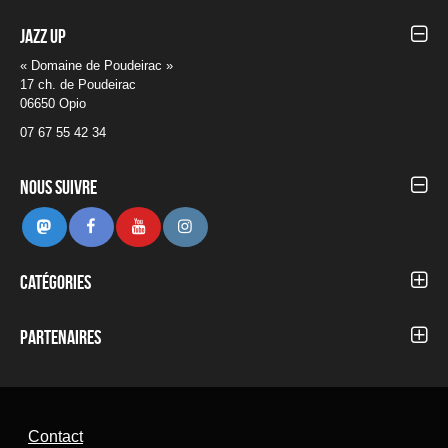
Jazz UP
« Domaine de Poudeirac »
17 ch. de Poudeirac
06650 Opio
07 67 55 42 34
Nous suivre
Mastodon
Facebook
Youtube
Instagram
Catégories
Autour du Festival
Blog
Partenaires
Concerts 2012
Concerts 2013
Concerts 2014
Concerts 2015
Concerts 2016
Contact
Concerts 2017