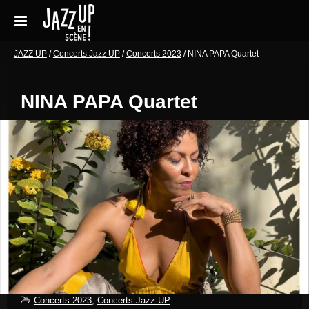
Aller
au
contenu
Accueil
JAZZ UP
/
Concerts Jazz UP
/
Concerts 2023
/
NINA PAPA Quartet
Réservations
NINA PAPA Quartet
Galeries de photos
Le festival en pratique
Soutenir le festival
Blog
Archives Concerts
Newsletter
Contact
Concerts 2023
,
Concerts Jazz UP