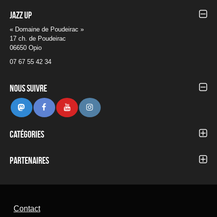
Jazz UP
« Domaine de Poudeirac »
17 ch. de Poudeirac
06650 Opio
07 67 55 42 34
Nous suivre
Mastodon
Facebook
Youtube
Instagram
Catégories
Autour du Festival
Blog
Partenaires
Concerts 2012
Concerts 2013
Concerts 2014
Concerts 2015
Concerts 2016
Contact
Concerts 2017