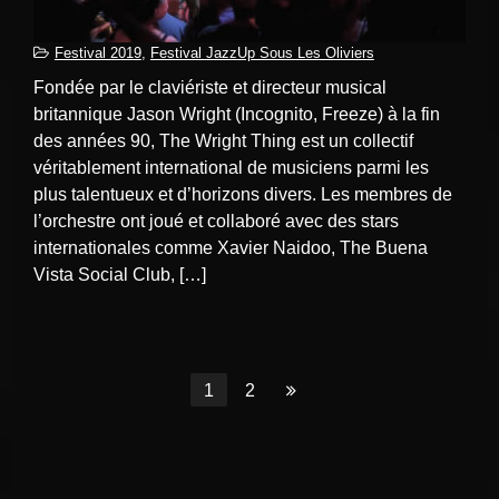
Festival 2019
,
Festival JazzUp Sous Les Oliviers
Fondée par le claviériste et directeur musical
britannique Jason Wright (Incognito, Freeze) à la fin
des années 90, The Wright Thing est un collectif
véritablement international de musiciens parmi les
plus talentueux et d’horizons divers. Les membres de
l’orchestre ont joué et collaboré avec des stars
internationales comme Xavier Naidoo, The Buena
Vista Social Club, […]
Aller
1
Aller
2
Aller
à
à
à
la
la
la
page
page
dernière
page