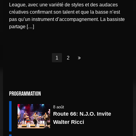
League, avec une variété de styles et des audaces
créatives confirmant son talent et que la basse n’est
pas qu’un instrument d’accompagnement. La bassiste
partage […]
Aller
1
Aller
2
Aller
à
à
à
la
la
la
page
page
dernière
page
Programmation
8 août
Route 66: N.J.O. Invite
Walter Ricci