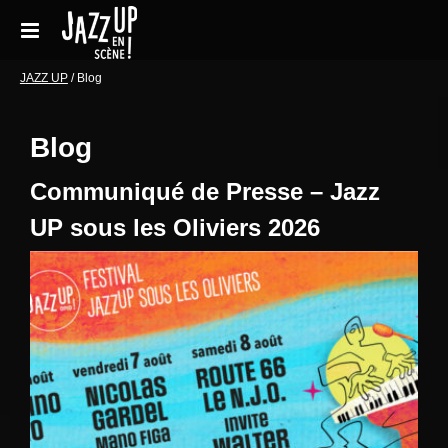
Aller
au
contenu
Accueil
JAZZ UP
/
Blog
Réservations
Blog
Galeries de photos
Communiqué de Presse – Jazz
Le festival en pratique
UP sous les Oliviers 2026
Soutenir le festival
Blog
Archives Concerts
Newsletter
Contact