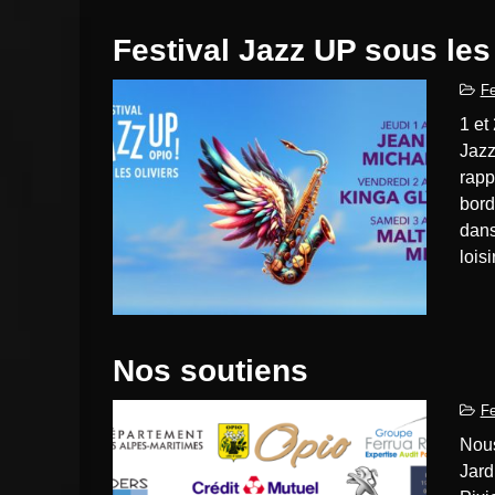
Festival Jazz UP sous les
Fe
1 et 2 et 3…août 2024 ! C’est sous les oliviers à OPIO, que
Jazz
rapp
bord
dans
lois
Nos soutiens
Fe
Nous remercions Nos Partenaires Mairie d’Opio, Nova
Jard