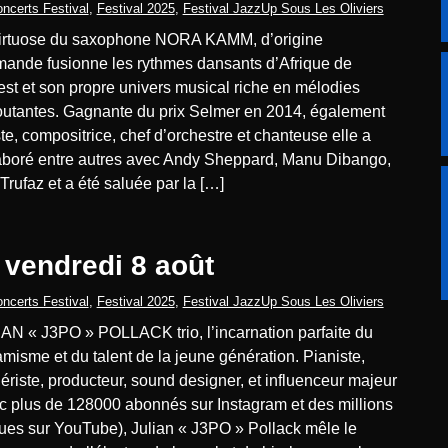
ncerts Festival
,
Festival 2025
,
Festival JazzUp Sous Les Oliviers
mande fusionne les rythmes dansants d’Afrique de
est et son propre univers musical riche en mélodies
utantes. Gagnante du prix Selmer en 2014, également
iste, compositrice, chef d’orchestre et chanteuse elle a
aboré entre autres avec Andy Sheppard, Manu Dibango,
 Trufaz et a été saluée par la […]
– vendredi 8 août
ncerts Festival
,
Festival 2025
,
Festival JazzUp Sous Les Oliviers
misme et du talent de la jeune génération. Pianiste,
iériste, producteur, sound designer, et influenceur majeur
c plus de 128000 abonnés sur Instagram et des millions
ues sur YouTube), Julian « J3PO » Pollack mêle le