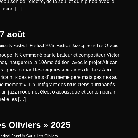
eau son de l’électro, de la soul et du hip-hop avec le
 fusion […]
 7 août
ncerts Festival
,
Festival 2025
,
Festival JazzUp Sous Les Oliviers
et, inaugurera la 10ème édition avec le projet African
s, questionnant les origines africaines du Jazz Afro
icain, « des enfants d’un même père mais pas nés au
 moment ». En intégrant des musiciens burkinabés
 un jazz moderne, électro acoustique et contemporain,
relie les […]
es Oliviers » 2025
stival JazzUp Sous Les Oliviers