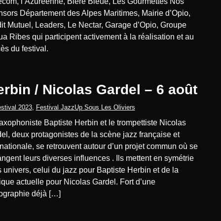
ecom, l’Azuréenne, Bière Bleue, Les Gourmettes Nos
sors Département des Alpes Maritimes, Mairie d’Opio,
it Mutuel, Leaders, Le Nectar, Garage d’Opio, Groupe
ua Ribes qui participent activement à la réalisation et au
ès du festival.
rbin / Nicolas Gardel – 6 août
stival 2023
,
Festival JazzUp Sous Les Oliviers
el, deux protagonistes de la scène jazz française et
rnationale, se retrouvent autour d’un projet commun où se
ngent leurs diverses influences . Ils mettent en symétrie
s univers, celui du jazz pour Baptiste Herbin et de la
que actuelle pour Nicolas Gardel. Fort d’une
ographie déjà […]