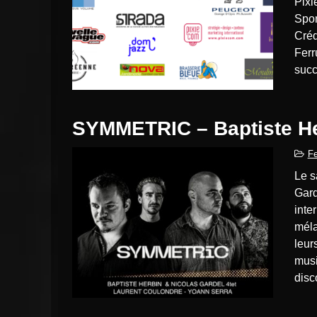
Pixi
Spon
Créd
Ferr
succ
SYMMETRIC – Baptiste He
Fe
Le saxophoniste Baptiste Herbin et le trompettiste Nicolas
Gard
inte
méla
leur
musi
disc