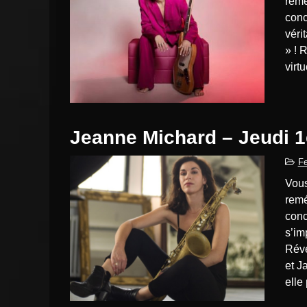
remé
conc
véri
» ! 
virt
Jeanne Michard – Jeudi 1
Fe
Vous avez manqué ce concert, ou vous voulez vous le
remé
conc
s’im
Révé
et J
elle