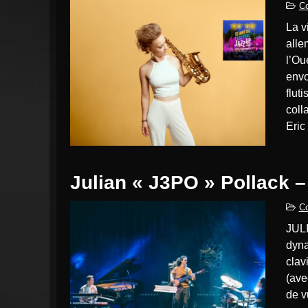
Co
la virtuose du saxophone NORA KAMM, d’origine
alle
l’Ou
envo
flut
coll
Eric
Julian « J3PO » Pollack 
Co
JULIAN « J3PO » POLLACK trio, l’incarnation parfaite du
dyna
clav
(ave
de v