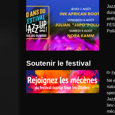
Jazz UP Sous les Oliviers a fêté ses 10 ans ! Trois jours
duran
enth
FES
Po
Soutenir le festival
Fe
Né en 2015, ce festival a lieu dans un amphithéâtre en pleine
natu
spec
Jazz
lieu
mécè