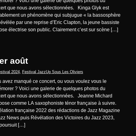
morer ? Voici une galerie de quelques photos du
ert que nous avons sélectionnées. Kinga Glyk est
tablement un phénomène qui subjugue « la bassosphère
Révélée par une reprise d’Eric Clapton, la jeune bassiste
uose électrise son public. Clairement c’est sur scène […]
er août
stival 2024
,
Festival JazzUp Sous Les Oliviers
morer ? Voici une galerie de quelques photos du
ert que nous avons sélectionnées. Jeanne Michard
pose comme LA saxophoniste ténor française à suivre.
lation française 2022 des rédactions de Jazz Magazine
azz News puis Révélation des Victoires du Jazz 2023,
 poursuit […]