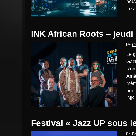
nouv
jazz
INK African Roots – jeudi
Co
Le groupe INK emmené par le batteur et compositeur Victor
Gach
Root
Amér
même
pour
INK 
Festival « Jazz UP sous l
Fe