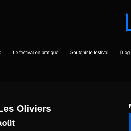
s
Le festival en pratique
Soutenir le festival
Blog
Les Oliviers
août