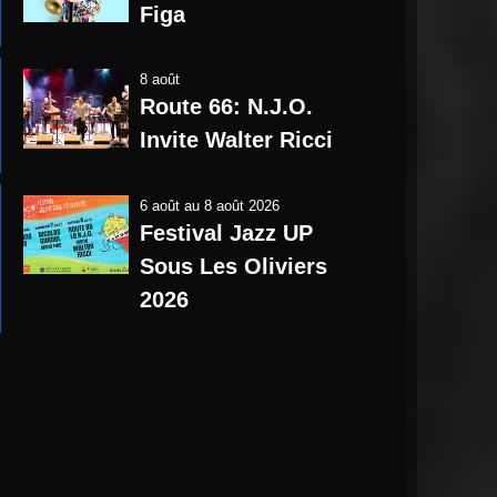
Figa
8 août
Route 66: N.J.O.
Invite Walter Ricci
6 août
au
8 août 2026
Festival Jazz UP
Sous Les Oliviers
2026