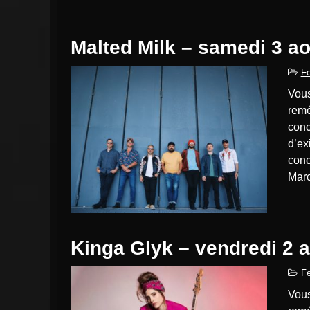
Malted Milk – samedi 3 a
Fe
Vous avez manqué ce concert, ou vous voulez vous le
remé
conc
d’ex
conc
Marc
Kinga Glyk – vendredi 2 
Fe
Vous avez manqué ce concert, ou vous voulez vous le