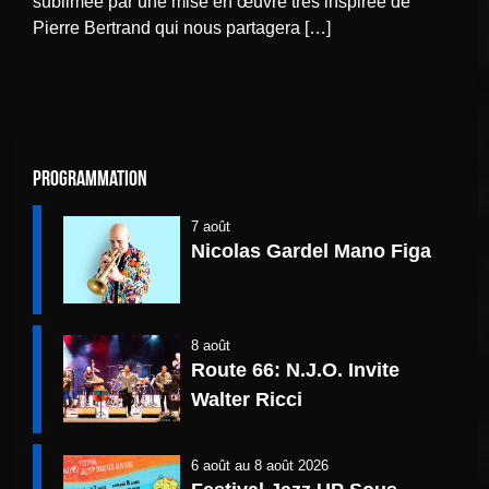
sublimée par une mise en œuvre très inspirée de
Pierre Bertrand qui nous partagera […]
Programmation
7 août
Nicolas Gardel Mano Figa
8 août
Route 66: N.J.O. Invite
Walter Ricci
6 août
au
8 août 2026