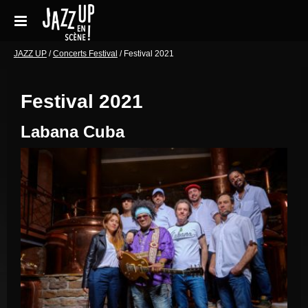
Aller
au
contenu
Accueil
JAZZ UP
/
Concerts Festival
/
Festival 2021
Réservations
Festival 2021
Galeries de photos
Labana Cuba
Le festival en pratique
Soutenir le festival
Blog
Archives Concerts
Newsletter
Contact