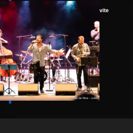
8 août
Route 66: N.J.O. Invite
Walter Ricci