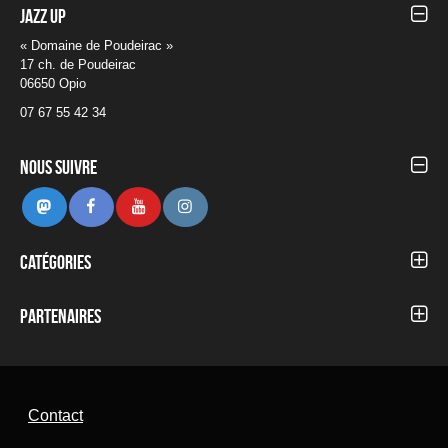
Jazz UP
« Domaine de Poudeirac »
17 ch. de Poudeirac
06650 Opio
07 67 55 42 34
Nous suivre
Mastodon
Facebook
Youtube
Instagram
Catégories
Autour du Festival
Blog
Partenaires
Concerts 2012
Concerts 2013
Concerts 2014
Concerts 2015
Concerts 2016
Contact
Concerts 2017
Concerts 2018