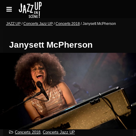
Aller
au
contenu
Accueil
JAZZ UP
/
Concerts Jazz UP
/
Concerts 2018
/
Janysett McPherson
Réservations
Janysett McPherson
Galeries de photos
Le festival en pratique
Soutenir le festival
Blog
Archives Concerts
Newsletter
Contact
Concerts 2018
,
Concerts Jazz UP