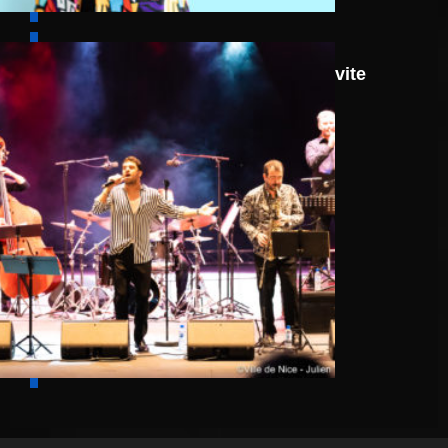
8 août
Route 66: N.J.O. Invite
Walter Ricci