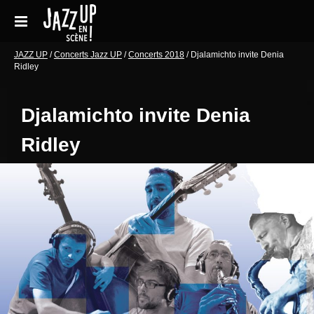
Aller
au
contenu
Accueil
JAZZ UP
/
Concerts Jazz UP
/
Concerts 2018
/
Djalamichto invite Denia
Ridley
Réservations
Djalamichto invite Denia
Galeries de photos
Ridley
Le festival en pratique
Soutenir le festival
Blog
Archives Concerts
Newsletter
Contact