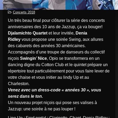
Concerts 2018
Un très beau final pour clôturer la série des concerts
anniversaires des 10 ans de Jazzup, ça va bouger!
Djalamichto Quartet
et leur invitée,
Denia
Ridley
vous propose une soirée Swing, aux allures
des cabarets des années 30 américaines.
Accompagnés d’une troupe de danseurs du collectif
niçois
Swingin’ Nice
, Opio se transformera en un
dancing digne du Cotton Club et le quintet prépare un
répertoire tout particulièrement pour vous faire lever de
votre chaise et vous initier au lindy Up et au
Charleston.
Venez avec un dress-code « années 30 », vous
serez dans le ton.
Un nouveau projet niçois qui pose ses valises à
Jazzup: une soirée à ne pas louper !
Line Up : Fred portal : Clarinette, Chant, Denia Ridley :