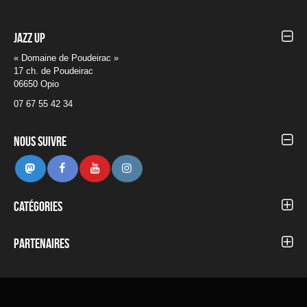
Jazz UP
« Domaine de Poudeirac »
17 ch. de Poudeirac
06650 Opio
07 67 55 42 34
Nous suivre
Mastodon
Facebook
Youtube
Instagram
Catégories
Autour du Festival
Blog
Partenaires
Concerts 2012
Concerts 2013
Concerts 2014
Concerts 2015
Concerts 2016