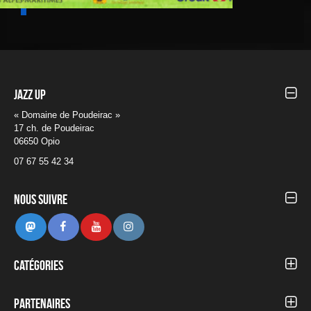
Jazz UP
« Domaine de Poudeirac »
17 ch. de Poudeirac
06650 Opio
07 67 55 42 34
Nous suivre
Mastodon
Facebook
Youtube
Instagram
Catégories
Autour du Festival
Blog
Partenaires