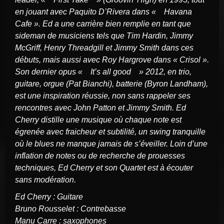
en jouant avec Paquito D’Rivera dans « Havana
Cafe ». Ed a une carrière bien remplie en tant que
sideman de musiciens tels que Tim Hardin, Jimmy
McGriff, Henry Threadgill et Jimmy Smith dans ces
débuts, mais aussi avec Roy Hargrove dans « Crisol ».
Son dernier opus « It’s all good » 2012, en trio,
guitare, orgue (Pat Bianchi), batterie (Byron Landham),
est une inspiration réussie, non sans rappeler ses
rencontres avec John Patton et Jimmy Smith. Ed
Cherry distille une musique où chaque note est
égrenée avec fraicheur et subtilité, un swing tranquille
où le blues ne manque jamais de s’éveiller. Loin d’une
inflation de notes ou de recherche de prouesses
techniques, Ed Cherry et son Quartet est à écouter
sans modération.
Ed Cherry : Guitare
Bruno Rousselet : Contrebasse
Manu Carre : saxophones