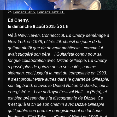
Concerts 2015
,
Concerts Jazz UP
Ed Cherry,
le dimanche 9 août 2015 à 21 h
Né à New Haven, Connecticut, Ed Cherry déménage à
New York en 1978, et très tôt, choisit de jouer de la
guitare plutôt que de devenir architecte comme lui
avait suggéré son père ! Guitariste connu pour sa
longue collaboration avec Dizzie Gillespie, Ed Cherry
a passé plus de quinze ans à ses cotés, comme
sideman, ceci jusqu’à la mort du trompettiste en 1993.
Il s’est produit entre autres dans le quartet de Gillespie,
son big band, et avec le United Nation Orchestra, qui a
enregistré « Live at Royal Festival Hall » (Enja), et
est bien présent dans la discographie de Dizzie. Ce
n’est qu’à la fin de son chemin avec Dizzie Gillespie
qu’il publie son premier enregistrement en tant que
leader, « First Take » (Groovin’ High) en 1993, tout