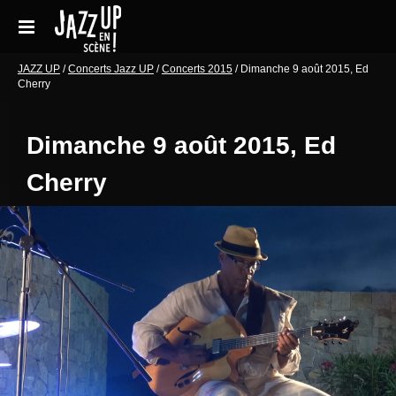
Aller
au
contenu
Accueil
JAZZ UP
/
Concerts Jazz UP
/
Concerts 2015
/
Dimanche 9 août 2015, Ed
Cherry
Réservations
Dimanche 9 août 2015, Ed
Galeries de photos
Cherry
Le festival en pratique
Soutenir le festival
Blog
Archives Concerts
Newsletter
Contact