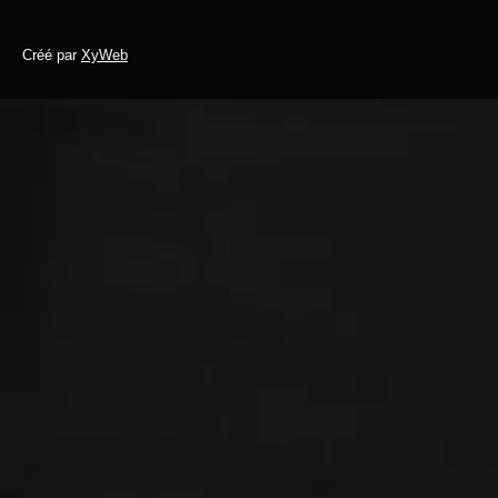
Festival 2015
Festival 2016
Festival 2017
Créé par
XyWeb
Festival 2018
Festival 2019
Festival 2020
Festival 2021
Festival 2022
Festival 2023
Festival 2024
Festival 2025
Festival 2026
Festival JazzUp Sous Les Oliviers
Galeries de photos
JazzUP TV
Presse
Uncategorized