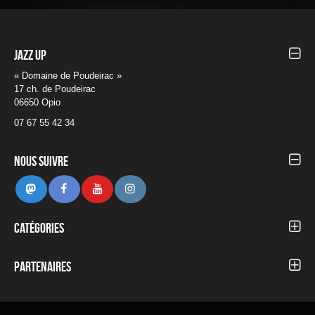
Jazz UP
« Domaine de Poudeirac »
17 ch. de Poudeirac
06650 Opio
07 67 55 42 34
Nous suivre
Mastodon
Facebook
Youtube
Instagram
Catégories
Autour du Festival
Blog
Partenaires
Concerts 2012
Concerts 2013
Concerts 2014