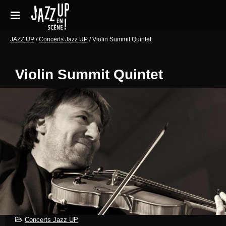
Aller
au
contenu
Accueil
JAZZ UP
/
Concerts Jazz UP
/
Violin Summit Quintet
Réservations
Violin Summit Quintet
Galeries de photos
Le festival en pratique
Soutenir le festival
Blog
Archives Concerts
Newsletter
Contact
Concerts Jazz UP