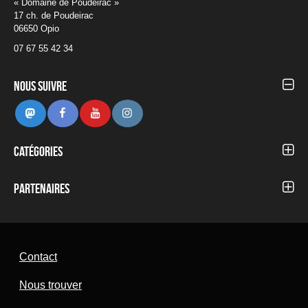
« Domaine de Poudeirac »
17 ch. de Poudeirac
06650 Opio
07 67 55 42 34
Nous suivre
Mastodon
Facebook
Youtube
Instagram
Catégories
Autour du Festival
Blog
Partenaires
Concerts 2012
Concerts 2013
Concerts 2014
Concerts 2015
Concerts 2016
Contact
Concerts 2017
Concerts 2018
Nous trouver
Concerts 2019
Concerts 2020