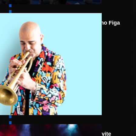
7 août
Nicolas Gardel Mano Figa
8 août
Route 66: N.J.O. Invite