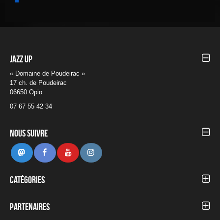
Jazz UP
« Domaine de Poudeirac »
17 ch. de Poudeirac
06650 Opio
07 67 55 42 34
Nous suivre
Mastodon
Facebook
Youtube
Instagram
Catégories
Autour du Festival
Blog
Partenaires
Concerts 2012