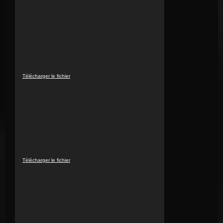
vidéo
Lecteur
Télécharger le fichier
vidéo
Lecteur
Télécharger le fichier
vidéo