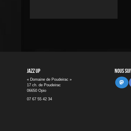
Jazz UP
Nous su
« Domaine de Poudeirac »
Ma
17 ch. de Poudeirac
06650 Opio
07 67 55 42 34