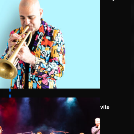
8 août
Route 66: N.J.O. Invite
Walter Ricci