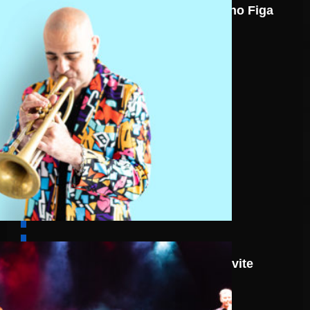
Nicolas Gardel Mano Figa
8 août
Route 66: N.J.O. Invite
Walter Ricci