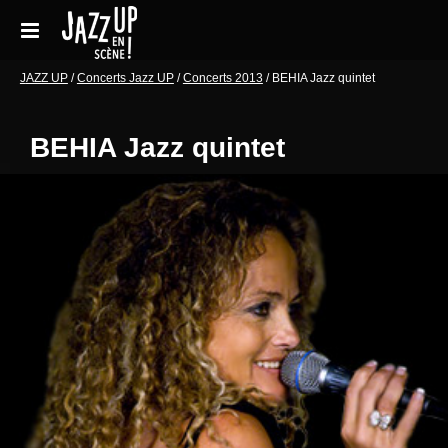
Aller
au
contenu
Accueil
JAZZ UP
/
Concerts Jazz UP
/
Concerts 2013
/
BEHIA Jazz quintet
Réservations
BEHIA Jazz quintet
Galeries de photos
Le festival en pratique
Soutenir le festival
Blog
Archives Concerts
Newsletter
Contact