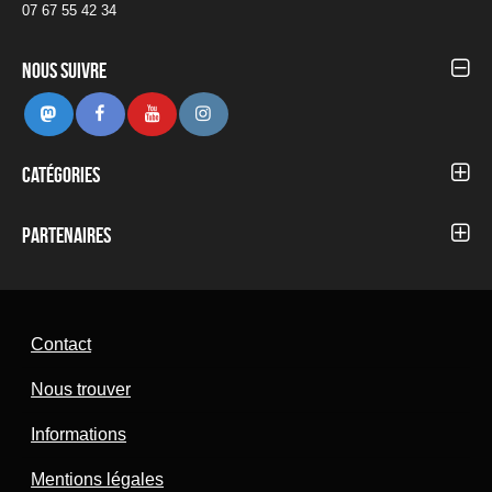
07 67 55 42 34
Nous suivre
Mastodon
Facebook
Youtube
Instagram
Catégories
Autour du Festival
Blog
Partenaires
Concerts 2012
Concerts 2013
Concerts 2014
Concerts 2015
Concerts 2016
Contact
Concerts 2017
Concerts 2018
Nous trouver
Concerts 2019
Concerts 2020
Informations
Concerts 2021
Concerts 2022
Mentions légales
Concerts 2023