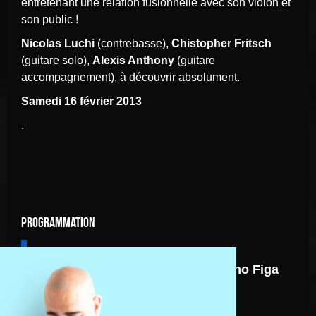
entretenant une relation fusionnelle avec son violon et
son public !
Nicolas
Luchi
(contrebasse),
Chistopher
Fritsch
(guitare solo),
Alexis Anthony
(guitare
accompagnement), à découvrir absolument.
Samedi 16 février 2013
.
Programmation
7 août
Nicolas Gardel Mano Figa