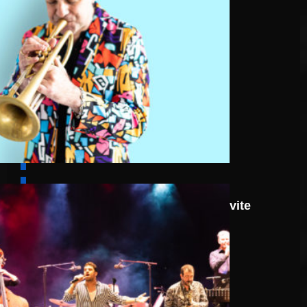
8 août
Route 66: N.J.O. Invite
Walter Ricci