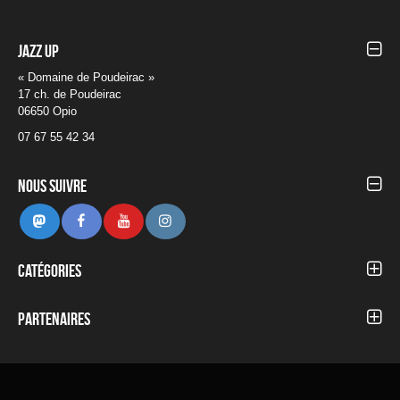
Jazz UP
« Domaine de Poudeirac »
17 ch. de Poudeirac
06650 Opio
07 67 55 42 34
Nous suivre
Mastodon
Facebook
Youtube
Instagram
Catégories
Autour du Festival
Blog
Partenaires
Concerts 2012
Concerts 2013
Concerts 2014
Concerts 2015
Concerts 2016