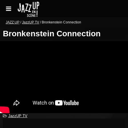
Aller
au
contenu
Accueil
JAZZ UP
/
JazzUP TV
/
Bronkenstein Connection
Bronkenstein Connection
Réservations
Galeries de photos
Le festival en pratique
Soutenir le festival
Blog
Archives Concerts
Newsletter
JazzUP TV
Contact